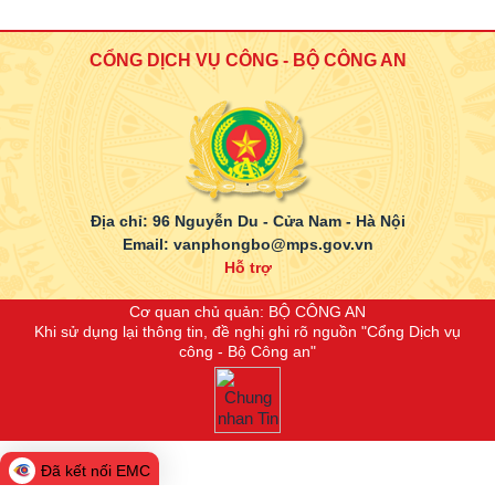
CỔNG DỊCH VỤ CÔNG - BỘ CÔNG AN
.
Địa chỉ: 96 Nguyễn Du - Cửa Nam - Hà Nội
Email: vanphongbo@mps.gov.vn
Hỗ trợ
Cơ quan chủ quản: BỘ CÔNG AN
Khi sử dụng lại thông tin, đề nghị ghi rõ nguồn "Cổng Dịch vụ
công - Bộ Công an"
Đã kết nối EMC