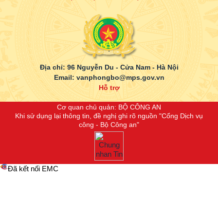
.
Địa chỉ: 96 Nguyễn Du - Cửa Nam - Hà Nội
Email: vanphongbo@mps.gov.vn
Hỗ trợ
Cơ quan chủ quản: BỘ CÔNG AN
Khi sử dụng lại thông tin, đề nghị ghi rõ nguồn "Cổng Dịch vụ
công - Bộ Công an"
Đã kết nối EMC