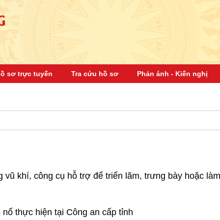
G
ồ sơ trực tuyến
Tra cứu hồ sơ
Phản ánh - Kiến nghị
 vũ khí, công cụ hỗ trợ để triển lãm, trưng bày hoặc là
nổ thực hiện tại Công an cấp tỉnh