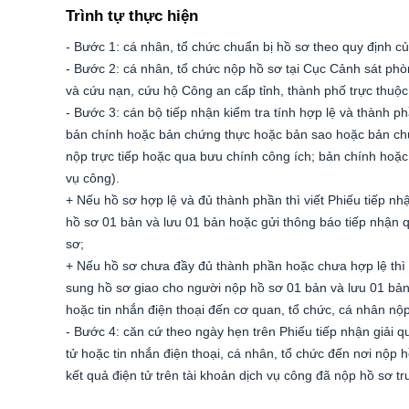
Trình tự thực hiện
- Bước 1: cá nhân, tổ chức chuẩn bị hồ sơ theo quy định củ
- Bước 2: cá nhân, tổ chức nộp hồ sơ tại Cục Cảnh sát ph
và cứu nạn, cứu hộ Công an cấp tỉnh, thành phố trực thuộ
- Bước 3: cán bộ tiếp nhận kiểm tra tính hợp lệ và thành p
bản chính hoặc bản chứng thực hoặc bản sao hoặc bản chụ
nộp trực tiếp hoặc qua bưu chính công ích; bản chính hoặ
vụ công).
+ Nếu hồ sơ hợp lệ và đủ thành phần thì viết Phiếu tiếp n
hồ sơ 01 bản và lưu 01 bản hoặc gửi thông báo tiếp nhận q
sơ;
+ Nếu hồ sơ chưa đầy đủ thành phần hoặc chưa hợp lệ thì t
sung hồ sơ giao cho người nộp hồ sơ 01 bản và lưu 01 bản
hoặc tin nhắn điện thoại đến cơ quan, tổ chức, cá nhân nộ
- Bước 4: căn cứ theo ngày hẹn trên Phiếu tiếp nhận giải 
tử hoặc tin nhắn điện thoại, cá nhân, tổ chức đến nơi nộp 
kết quả điện tử trên tài khoản dịch vụ công đã nộp hồ sơ tr