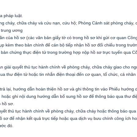
a pháp luật.
òng cháy, chữa cháy và cứu nạn, cứu hộ; Phòng Cảnh sát phòng cháy,
c trung ương
hần của hồ sơ (các văn bản giấy tờ có trong hồ sơ khi gửi cơ quan Công
p kèm theo bản chính để cán bộ tiếp nhận hồ sơ đối chiếu trong trườ
c bản chứng thực điện tử trong trường hợp nộp hồ sơ trực tuyến qua C
hận giải quyết thủ tục hành chính về phòng cháy, chữa cháy giao cho n
ua thư điện tử hoặc tin nhắn điện thoại đến cơ quan, tổ chức, cá nhân
rả lại, hướng dẫn hoàn thiện hồ sơ và ghi thông tin vào Phiếu hướng 
 hoặc ghi nội dung hướng dẫn bổ sung hồ sơ để thông báo qua thư đi
p hồ sơ.
quyết thủ tục hành chính về phòng cháy, chữa cháy hoặc thông báo qua
hồ sơ để nhận kết quả trực tiếp hoặc qua dịch vụ bưu chính công ích h
ước đó.