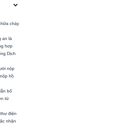
 chữa cháy
 an là
ng hợp
ổng Dịch
gười nộp
 nộp hồ
dẫn bổ
ện tử
 thư điện
oặc nhận