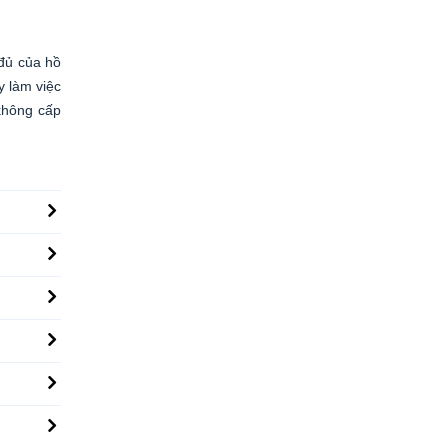
 đủ của hồ
y làm việc
không cấp