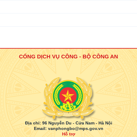
CỔNG DỊCH VỤ CÔNG - BỘ CÔNG AN
.
Địa chỉ: 96 Nguyễn Du - Cửa Nam - Hà Nội
Email: vanphongbo@mps.gov.vn
Hỗ trợ