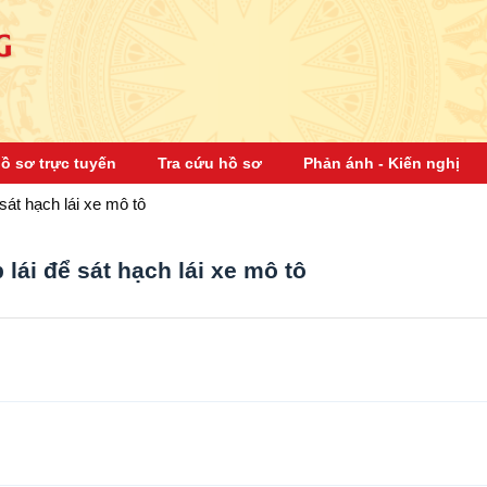
G
ồ sơ trực tuyến
Tra cứu hồ sơ
Phản ánh - Kiến nghị
sát hạch lái xe mô tô
lái để sát hạch lái xe mô tô