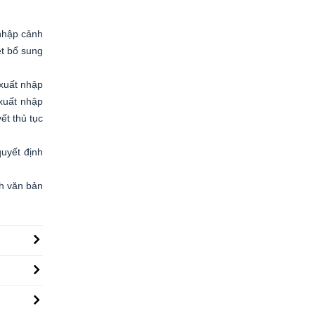
 nhập cảnh
ệt bổ sung
 xuất nhập
 xuất nhập
ết thủ tục
uyết định
nh văn bản