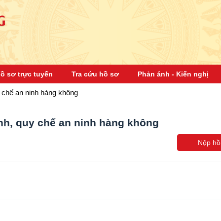
G
ồ sơ trực tuyến
Tra cứu hồ sơ
Phản ánh - Kiến nghị
y chế an ninh hàng không
nh, quy chế an ninh hàng không
Nộp hồ