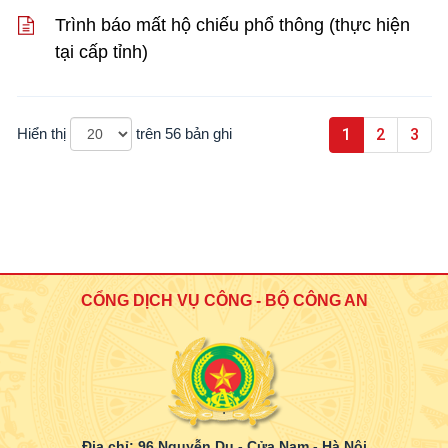
Trình báo mất hộ chiếu phổ thông (thực hiện
tại cấp tỉnh)
Hiển thị
trên
56
bản ghi
1
2
3
CỔNG DỊCH VỤ CÔNG - BỘ CÔNG AN
.
Địa chỉ: 96 Nguyễn Du - Cửa Nam - Hà Nội